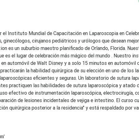
el Instituto Mundial de Capacitación en Laparoscopia en Celebra
es, ginecólogos, cirujanos pediátricos y urólogos que desean mejor
ion es un suburbio maestro planificado de Orlando, Florida. Nues
ue es el lugar de celebración más mágico del mundo . Nuestro ins
 en automóvil de Walt Disney y a solo 15 minutos en automóvil 
practicarán la habilidad quirúrgica de su elección en uno de los l
laparoscópicas eficientes y seguras. Un laboratorio de sutura la
ntes practiquen las habilidades de sutura laparoscópica y atado d
 uso efectivo de instrumentación laparoscópica, electrocirugía, c
ración de lesiones incidentales de vejiga e intestino. El curso c
ón quirúrgica posterior a la residencia" y está respaldado por va