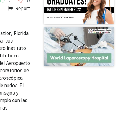
Report
tion, Florida,
ar sus
tro instituto
tituto en
del Aeropuerto
aboratorios de
paroscópica
e nudos. El
onsejos y
umple con las
rias