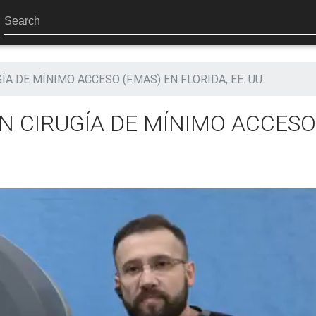
 DE MÍNIMO ACCESO (F.MAS) EN FLORIDA, EE. UU.
N CIRUGÍA DE MÍNIMO ACCES