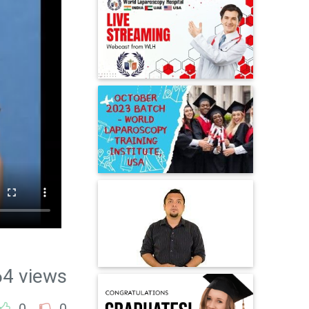
64 views
0
0